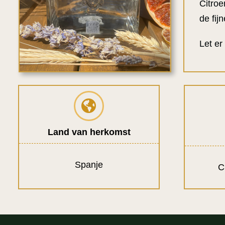
Citroe
de fij
Let er
Land van herkomst
Spanje
C